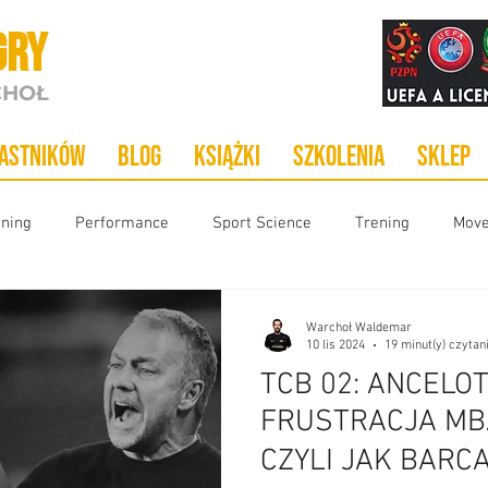
GRY
HOŁ
pastników
Blog
KsiążkI
Szkolenia
Sklep
oning
Performance
Sport Science
Trening
Mov
jologia
Team Management
Coaching
Warchoł Waldemar
10 lis 2024
19 minut(y) czytan
TCB 02: ANCELOT
FRUSTRACJA MBA
CZYLI JAK BARC