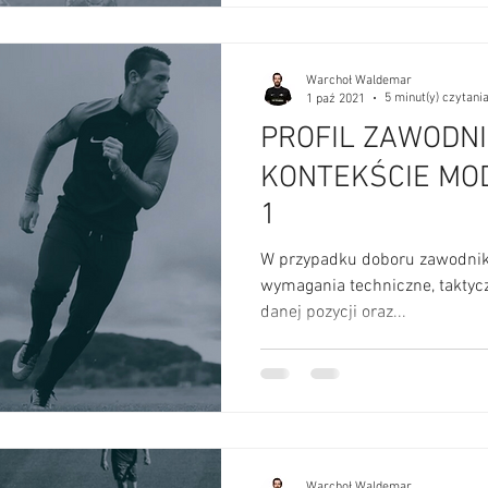
Warchoł Waldemar
5 minut(y) czytani
1 paź 2021
PROFIL ZAWODN
KONTEKŚCIE MOD
1
W przypadku doboru zawodnikó
wymagania techniczne, taktycz
danej pozycji oraz...
Warchoł Waldemar