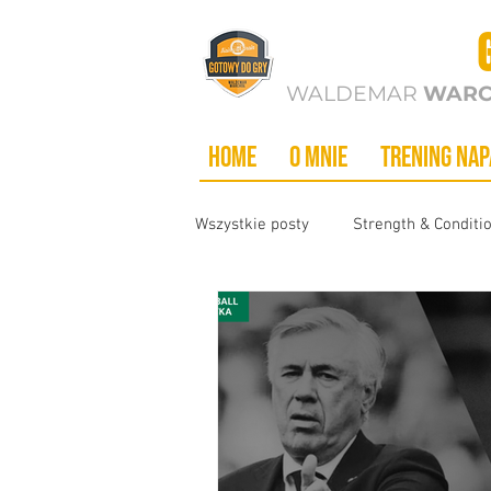
GOTOWY DO
WALDEMAR
WARC
Home
O MNIE
trening na
Wszystkie posty
Strength & Conditi
Taktyka
Piłka nożna
Fiz