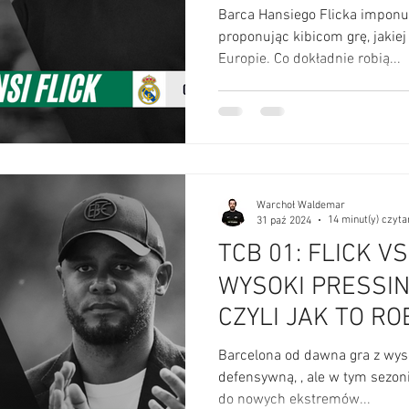
GALACTICOS (AN
Barca Hansiego Flicka imponu
TAKTYCZNA)
proponując kibicom grę, jakiej
Europie. Co dokładnie robią...
Warchoł Waldemar
14 minut(y) czyta
31 paź 2024
TCB 01: FLICK V
WYSOKI PRESSIN
CZYLI JAK TO RO
BARCELONA (AN
Barcelona od dawna gra z wys
TAKTYCZNA)
defensywną, , ale w tym sezon
do nowych ekstremów...