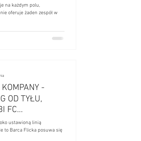
ALIZA
je na każdym polu,
 nie oferuje żaden zespół w
nia
S KOMPANY -
G OD TYŁU,
BI FC
ALIZA
oko ustawioną linią
ie to Barca Flicka posuwa się