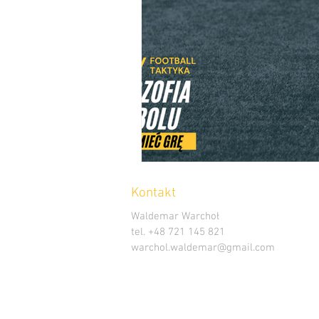
Kontakt
Waldemar Warchoł
tel. +48 721 145 821
warchol.waldemar@gmail.com