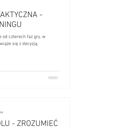
a
TAKTYCZNA -
NINGU
e od czterech faz gry, w
wiąże się z decyzją,
ia
OLU - ZROZUMIEĆ