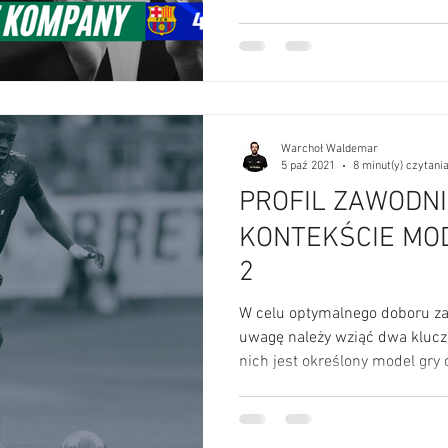
Warchoł Waldemar
8 minut(y) czytani
5 paź 2021
PROFIL ZAWODN
KONTEKŚCIE MOD
2
W celu optymalnego doboru z
uwagę należy wziąć dwa klucz
nich jest określony model gry 