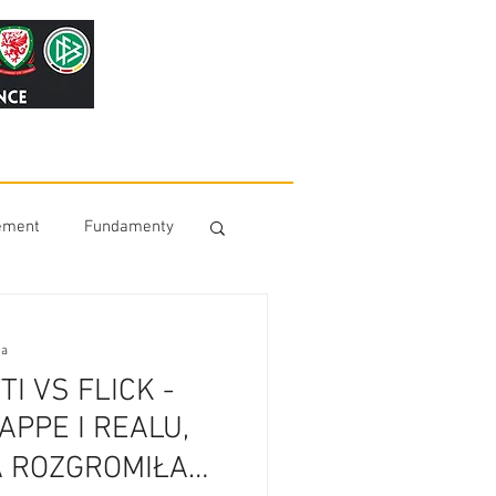
ement
Fundamenty
ia
TI VS FLICK -
PPE I REALU,
A ROZGROMIŁA