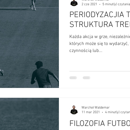
2 cze 2021
5 minut(y) czytani
PERIODYZACJIA 
STRUKTURA TRE
Każda akcja w grze, niezależni
których może się to wydarzyć, 
czynnością lub...
Warchoł Waldemar
11 mar 2021
4 minut(y) czytan
FILOZOFIA FUTB