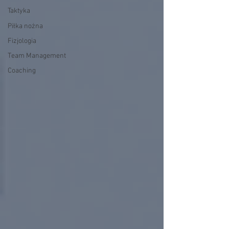
Taktyka
Piłka nożna
Fizjologia
Team Management
Coaching