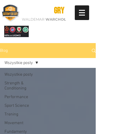
GOTOWY DO
GRY
WALDEMAR
WARCHOŁ
Blog
Wszystkie posty
Wszystkie posty
Strength &
Conditioning
Performance
Sport Science
Trening
Movement
Fundamenty