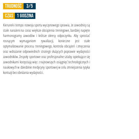
trudność
3/5
czas
1 godzinA
Kierunek i tempo rozwoju sportu wyczynowego sprawia, że zawodnicy są
stale narażeni na coraz większe obciążenia treningowe, bardziej napięte
harmonogramy zawodów i krótsze okresy odpoczynku.
Aby sprostać
rosnącym wymaganiom rywalizacji, konieczne jest stałe
optymalizowanie procesu treningowego, kontrola obciążeń i zmęczenia
oraz wdrażanie odpowiednich strategii służących poprawie wydajności
zawodników. Zespoły sportowe oraz profesjonalne sztaby opiekujące się
zawodnikami korzystają więc z najnowszych osiągnięć technologicznych i
naukowych w dziedzinie medycyny sportowej w celu zmniejszenia ryzyka
kontuzji bez obniżania wydajności.