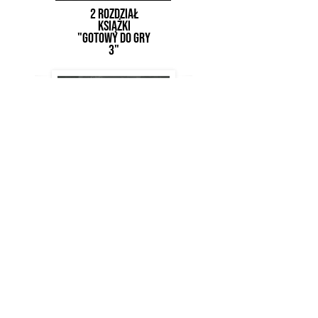
2 rozdział
książki
"Gotowy do gry
3"
CERTYFIKAT