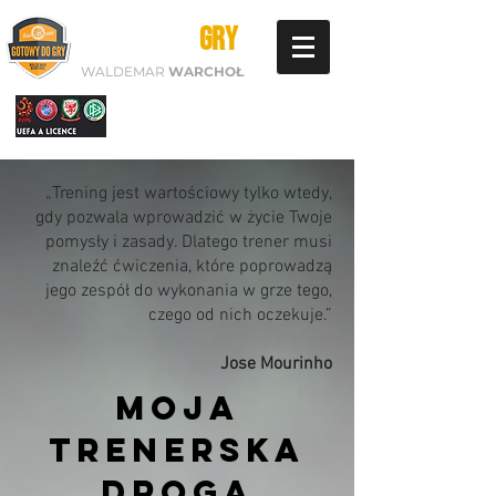
GOTOWY DO
GRY
WALDEMAR
WARCHOŁ
„Trening jest wartościowy tylko wtedy,
gdy pozwala wprowadzić w życie Twoje
pomysły i zasady. Dlatego trener musi
znaleźć ćwiczenia, które poprowadzą
jego zespół do wykonania w grze tego,
czego od nich oczekuje.”
Jose Mourinho
moja
trenerska
droga