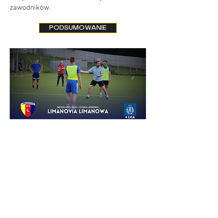
zawodników.
PODSUMOWANIE
LIMANOVIA LIMANOWA
(4 liga małopolska)
12.07 - 16.08.2021
Pierwszy Trener
Pod koniec sezonu 24/25, po zmianie
trenera, wspierałem merytorycznie w
charakterze II Trenera Pogoń-Sokół
Lubaczów, która