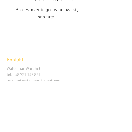
Po utworzeniu grupy pojawi się
ona tutaj.
Kontakt
Waldemar Warchoł
tel.
+48 721 145 821
warchol.waldemar@gmail.com
Polityka Prywatności >
Regulamin Sklepu >