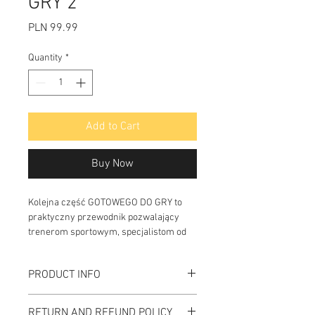
GRY 2
Price
PLN 99.99
Quantity
*
Add to Cart
Buy Now
Kolejna część GOTOWEGO DO GRY to
praktyczny przewodnik pozwalający
trenerom sportowym, specjalistom od
przygotowania motorycznego,
fizjoterapeutom i samym sportowcom
PRODUCT INFO
na swobodne poruszanie sięw świecie
treningu sportowego i motorycznego
I'm a product detail. I'm a great place to
RETURN AND REFUND POLICY